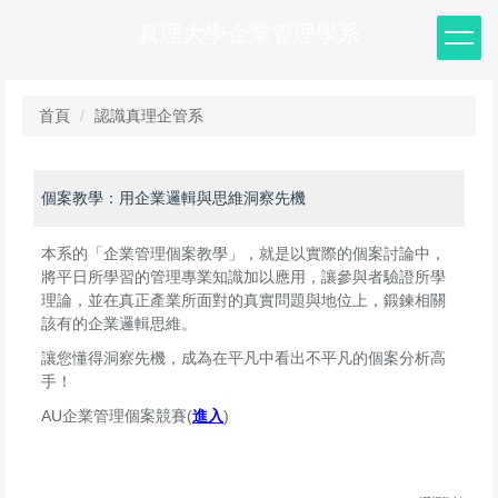
跳
真理大學企業管理學系
到
主
要
內
首頁
認識真理企管系
容
區
個案教學：用企業邏輯與思維洞察先機
本系的「企業管理個案教學」，就是以實際的個案討論中，
將平日所學習的管理專業知識加以應用，讓參與者驗證所學
理論，並在真正產業所面對的真實問題與地位上，鍛鍊相關
該有的企業邏輯思維。
讓您懂得洞察先機，成為在平凡中看出不平凡的個案分析高
手！
AU企業管理個案競賽(
進入
)