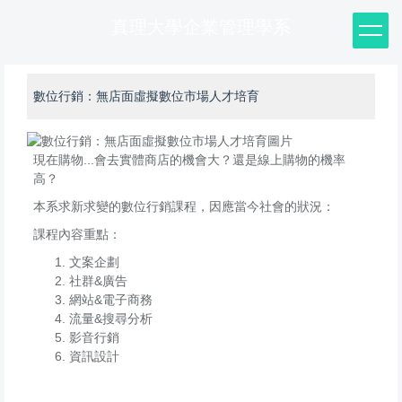
跳
真理大學企業管理學系
到
主
要
內
數位行銷：無店面虛擬數位市場人才培育
容
區
現在購物...會去實體商店的機會大？還是線上購物的機率
高？
本系求新求變的數位行銷課程，因應當今社會的狀況：
課程內容重點：
文案企劃
社群&廣告
網站&電子商務
流量&搜尋分析
影音行銷
資訊設計