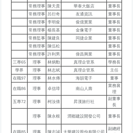
常務理事
陳天貴
華泰大飯店
董事長
常務理事
呂衍奇
友通資訊
董事長
常務理事
李明俊
俊億實業
董事長
常務理事
楊長基
金像電子
董事長
常務監事
陳建良
同捷企業
董事長
常務理事
陳伍松
董事長
常務理事
許利男
偉昌興業
董事長
三專65
理事
林炳勳
真理企管系
學務長
學界
理事
林志斌
真理企管系
主任
在職97
理事
林水傳
海韻電子
董事
業務襄
在職86
理事
卓信璋
南山人壽
理
副董事
五專72
理事
柯汝倩
昇漢旅行社
長
理事
陳永根
潤都建設開發公司
董事長
副總經
在職85
理事
陳志誠
大華建設股份有限公司