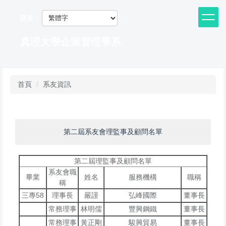
跳
到
語言：
主
要
真理大學企業管理學系
內
容
區
首頁
系友資訊
第二屆系友會理監事及顧問名單
第二屆理監事及顧問名單
系友會職
畢業
姓名
服務機構
職稱
稱
三專58
理事長
嚴謹
弘峰國際
董事長
常務理事
林明儒
豐興鋼鐵
董事長
常務理事
黃正剛
駿興貿易
董事長