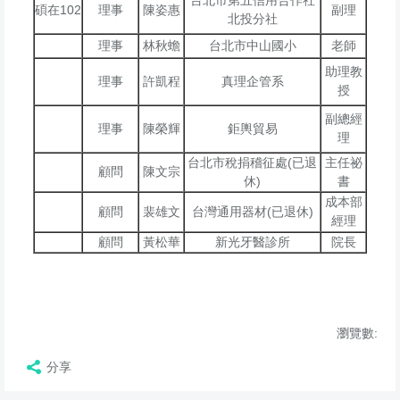
台北市第五信用合作社
碩在102
理事
陳姿惠
副理
北投分社
理事
林秋蟾
台北市中山國小
老師
助理教
理事
許凱程
真理企管系
授
副總經
理事
陳榮輝
鉅輿貿易
理
台北市稅捐稽征處(已退
主任祕
顧問
陳文宗
休)
書
成本部
顧問
裴雄文
台灣通用器材(已退休)
經理
顧問
黃松華
新光牙醫診所
院長
瀏覽數:
分享