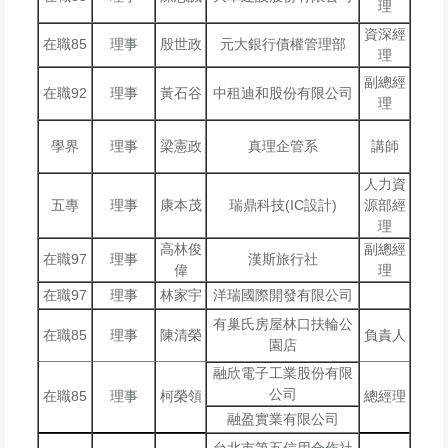
理
資深經
在職85
理事
殷世政
元大銀行債權管理部
理
副總經
在職92
理事
黃石谷
中租迪和股份有限公司
理
學界
理事
梁憲政
真理企管系
講師
人力資
五專
理事
康本茂
瑞鼎科技(IC設計)
源部經
理
高林俊
副總經
在職97
理事
漢斯旅行社
偉
理
在職97
理事
林家宇
洋瑞國際開發有限公司
有巢氏房屋林口扶輪公
在職85
理事
陳清榮
負責人
園店
融欣電子工業股份有限
公司
在職85
理事
柯榮領
總經理
融盈實業有限公司