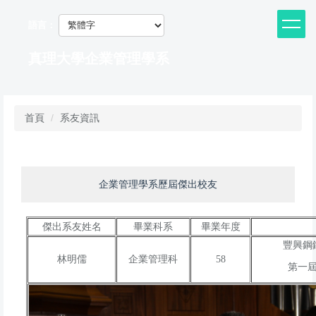
跳
到
語言：
主
要
真理大學企業管理學系
內
容
區
首頁
系友資訊
企業管理學系歷屆傑出校友
傑出系友姓名
畢業科系
畢業年度
豐興鋼
林明儒
企業管理科
58
第一