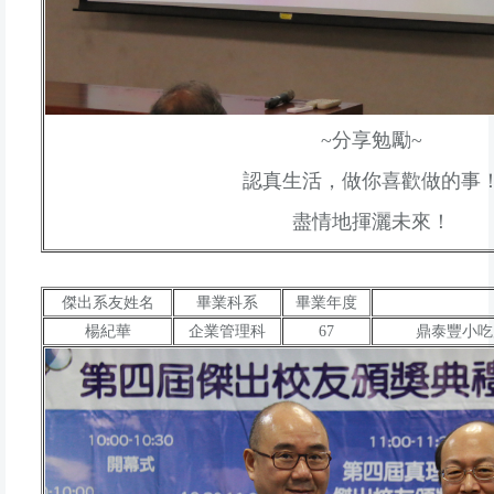
~分享勉勵~
認真生活，做你喜歡做的事
盡情地揮灑未來！
傑出系友姓名
畢業科系
畢業年度
楊紀華
企業管理科
67
鼎泰豐小吃