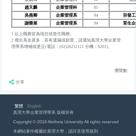
趙天麟
企業管理科
81
吳燕卿
企業管理系
94
宗發工
謝榮展
企業管理系
94
育生企
1.以上職務皆為現任或曾任職務。
2.傑出系友甚多，若有遺漏或錯置，請通知真理大學企業管
理學系增補或更正(電話：(02)26212121 分機：6201)。
瀏覽數:
分享
繁體
English
真理大學企業管理學系 版權所有
Copyright © 2018 Aletheia University All rights reserved
本網站著作權屬於真理大學，請詳見使用規則