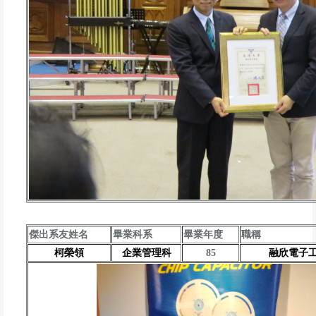
傑出系友姓名
畢業科系
畢業年度
職稱
柯榮領
企業管理科
85
融欣電子工