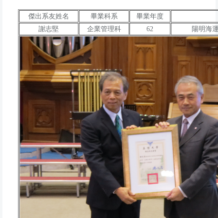
傑出系友姓名
畢業科系
畢業年度
謝志堅
企業管理科
62
陽明海