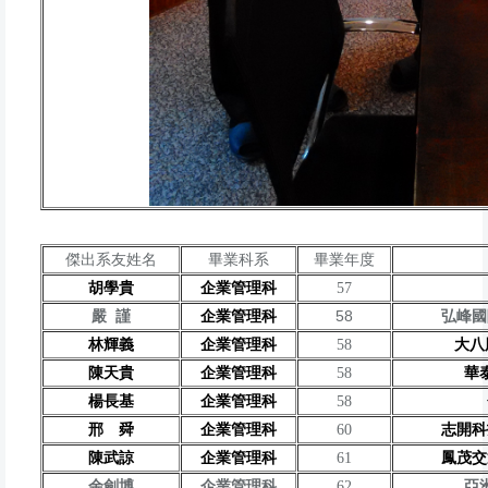
傑出系友姓名
畢業科系
畢業年度
胡學貴
企業管理科
57
58
嚴 謹
企業管理科
弘峰國
林輝義
企業管理科
58
大八
陳天貴
企業管理科
58
華
楊長基
企業管理科
58
邢 舜
企業管理科
60
志開科
陳武諒
企業管理科
61
鳳茂交
余劍博
企業管理科
62
亞