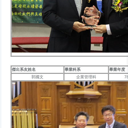
傑出系友姓名
畢業科系
畢業年度
7
郭國文
企業管理科