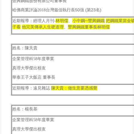
豐興鋼鐵股份有限公司董事長
台灣最佳執行長50強 (第23名)
哈佛商業評論2018
、
小中鋼─
豐興鋼鐵
把鋼鐵業當金
近期報導：經理人月刊-
林明儒
子看
他完美傳承人生硬道理
、
豐興鋼鐵董事長林明儒
姓名：陳天貴
年度畢業
企業管理科58
真理大學傑出校友
華泰王子大飯店 董事長
近期報導：遠見雜誌
陳天貴：做生意要憑感覺
姓名：楊長基
年度畢業
企業管理科58
真理大學傑出校友