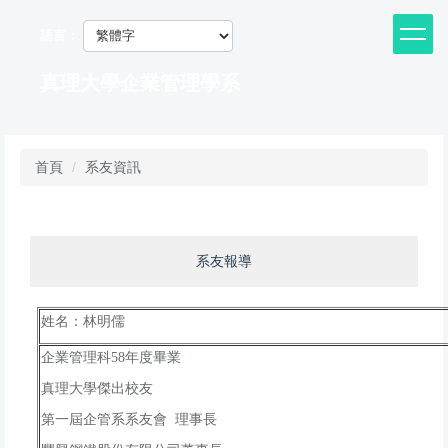
跳
到
語言：
主
要
真理大學企業管理學系
內
容
區
首頁
系友資訊
系友報導
姓名：林明儒
年度畢業
企業管理科58
真理大學傑出校友
第一屆企管系系友會 理事長